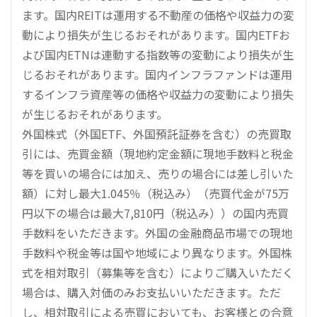
ます。国内REITは運用する不動産の価格や収益力の変
動により損失が生じるおそれがあります。国内ETFお
よび国内ETNは連動する指数等の変動により損失が生
じるおそれがあります。国内インフラファンドは運用
するインフラ資産等の価格や収益力の変動により損失
が生じるおそれがあります。
外国株式（外国ETF、外国預託証券を含む）の売買取
引には、売買金額（現地約定金額に現地手数料と税金
等を買いの場合には加え、売りの場合には差し引いた
額）に対し最大1.045％（税込み）（売買代金が75万
円以下の場合は最大7,810円（税込み））の国内売買
手数料をいただきます。外国の金融商品市場での現地
手数料や税金等は国や地域により異なります。外国株
式を相対取引（募集等を含む）によりご購入いただく
場合は、購入対価のみお支払いいただきます。ただ
し、相対取引による売買においても、お客様との合意