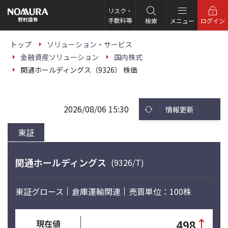
こ
の
リスク・
ペ
手数料等
検索
メニュー
ログイン
ー
ジ
の
トップ
ソリューション・サービス
本
金融資産ソリューション
国内株式
文
へ
関通ホールディングス（9326） 株価
2026/08/06 15:30
情報更新
東証
関通ホールディングス
(9326/T)
東証グロース
倉庫運輸関連
売買単位：100株
↑
498
現在値