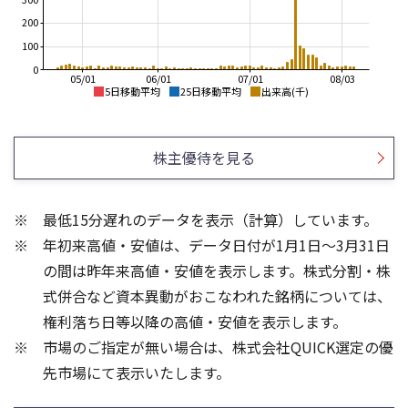
200
100
0
05/01
06/01
07/01
08/03
5日移動平均
25日移動平均
出来高(千)
1,600
700
1,400
600
株主優待を見る
1,200
500
1,000
800
400
最低15分遅れのデータを表示（計算）しています。
600
300
年初来高値・安値は、データ日付が1月1日～3月31日
400
200
200
の間は昨年来高値・安値を表示します。株式分割・株
1,000
800
式併合など資本異動がおこなわれた銘柄については、
600
権利落ち日等以降の高値・安値を表示します。
400
500
市場のご指定が無い場合は、株式会社QUICK選定の優
200
先市場にて表示いたします。
0
0
21/01
25/04
25/06
22/01
25/08
23/01
25/10
25/12
24/01
26/02
25/01
26/04
26/01
26/06
26/08
5ヶ月移動平均
13週移動平均
25ヶ月移動平均
26週移動平均
出来高(千)
出来高(千)