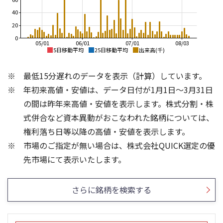
40
20
0
05/01
06/01
07/01
08/03
5日移動平均
25日移動平均
出来高(千)
1,400
1,400
最低15分遅れのデータを表示（計算）しています。
1,200
1,200
年初来高値・安値は、データ日付が1月1日～3月31日
1,000
1,000
の間は昨年来高値・安値を表示します。株式分割・株
800
800
式併合など資本異動がおこなわれた銘柄については、
権利落ち日等以降の高値・安値を表示します。
600
600
市場のご指定が無い場合は、株式会社QUICK選定の優
400
400
40
30
先市場にて表示いたします。
30
20
20
10
さらに銘柄を検索する
10
0
0
25/04
21/01
25/06
22/01
25/08
25/10
23/01
25/12
24/01
26/02
25/01
26/04
26/06
26/01
26/08
5ヶ月移動平均
13週移動平均
25ヶ月移動平均
26週移動平均
出来高(千)
出来高(千)