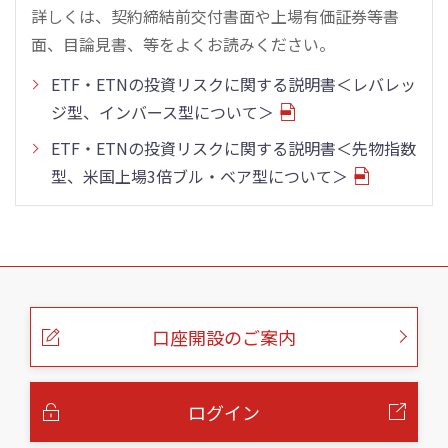
詳しくは、契約締結前交付書面や上場有価証券等書
面、目論見書、等をよくお読みください。
ETF・ETNの投資リスクに関する説明書＜レバレッ
ジ型、インバース型について＞
ETF・ETNの投資リスクに関する説明書＜先物指数
型、米国上場3倍ブル・ベア型について＞
こ
の
ペ
ー
口座開設のご案内
ジ
の
本
文
へ
ログイン