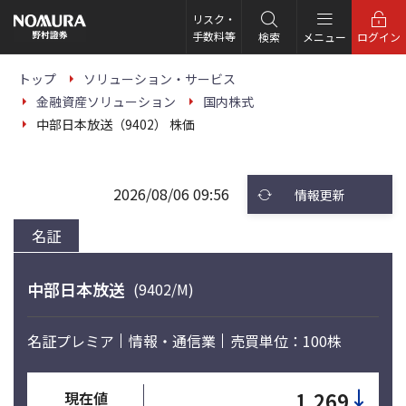
こ
の
リスク・
ペ
手数料等
検索
メニュー
ログイン
ー
ジ
の
トップ
ソリューション・サービス
本
金融資産ソリューション
国内株式
文
へ
中部日本放送（9402） 株価
2026/08/06 09:56
情報更新
名証
中部日本放送
(9402/M)
名証プレミア
情報・通信業
売買単位：100株
↓
1,269
現在値