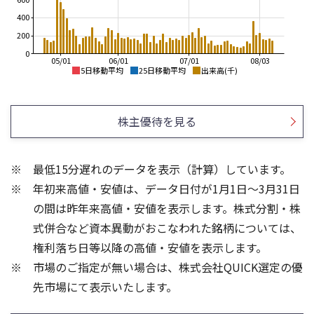
400
200
0
05/01
06/01
07/01
08/03
5日移動平均
25日移動平均
出来高(千)
1,000
1,000
900
900
株主優待を見る
800
800
700
700
600
500
最低15分遅れのデータを表示（計算）しています。
600
400
年初来高値・安値は、データ日付が1月1日～3月31日
500
300
400
200
の間は昨年来高値・安値を表示します。株式分割・株
600
400
式併合など資本異動がおこなわれた銘柄については、
300
400
権利落ち日等以降の高値・安値を表示します。
200
200
市場のご指定が無い場合は、株式会社QUICK選定の優
100
先市場にて表示いたします。
0
0
25/04
21/01
25/06
22/01
25/08
25/10
23/01
25/12
24/01
26/02
25/01
26/04
26/06
26/01
26/08
5ヶ月移動平均
13週移動平均
25ヶ月移動平均
26週移動平均
出来高(千)
出来高(千)