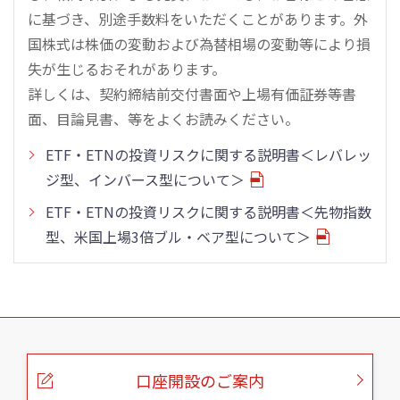
に基づき、別途手数料をいただくことがあります。外
国株式は株価の変動および為替相場の変動等により損
失が生じるおそれがあります。
詳しくは、契約締結前交付書面や上場有価証券等書
面、目論見書、等をよくお読みください。
ETF・ETNの投資リスクに関する説明書＜レバレッ
ジ型、インバース型について＞
ETF・ETNの投資リスクに関する説明書＜先物指数
型、米国上場3倍ブル・ベア型について＞
こ
の
ペ
ー
口座開設のご案内
ジ
の