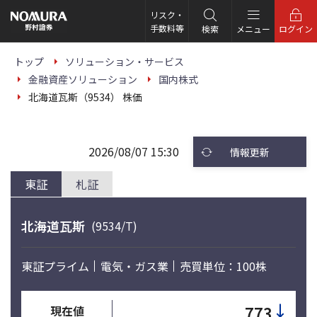
こ
の
リスク・
ペ
手数料等
検索
メニュー
ログイン
ー
ジ
の
トップ
ソリューション・サービス
本
金融資産ソリューション
国内株式
文
へ
北海道瓦斯（9534） 株価
2026/08/07 15:30
情報更新
東証
札証
北海道瓦斯
(9534/T)
東証プライム
電気・ガス業
売買単位：100株
↓
773
現在値