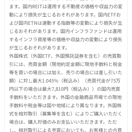
ます。国内REITは運用する不動産の価格や収益力の変
動により損失が生じるおそれがあります。国内ETFお
よび国内ETNは連動する指数等の変動により損失が生
じるおそれがあります。国内インフラファンドは運用
するインフラ資産等の価格や収益力の変動により損失
が生じるおそれがあります。
外国株式（外国ETF、外国預託証券を含む）の売買取
引には、売買金額（現地約定金額に現地手数料と税金
等を買いの場合には加え、売りの場合には差し引いた
額）に対し最大1.045％（税込み）（売買代金が75万
円以下の場合は最大7,810円（税込み））の国内売買
手数料をいただきます。外国の金融商品市場での現地
手数料や税金等は国や地域により異なります。外国株
式を相対取引（募集等を含む）によりご購入いただく
場合は、購入対価のみお支払いいただきます。ただ
し、相対取引による売買においても、お客様との合意