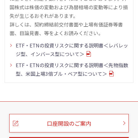
国株式は株価の変動および為替相場の変動等により損
失が生じるおそれがあります。
詳しくは、契約締結前交付書面や上場有価証券等書
面、目論見書、等をよくお読みください。
ETF・ETNの投資リスクに関する説明書＜レバレッ
ジ型、インバース型について＞
ETF・ETNの投資リスクに関する説明書＜先物指数
型、米国上場3倍ブル・ベア型について＞
こ
の
ペ
ー
口座開設のご案内
ジ
の
本