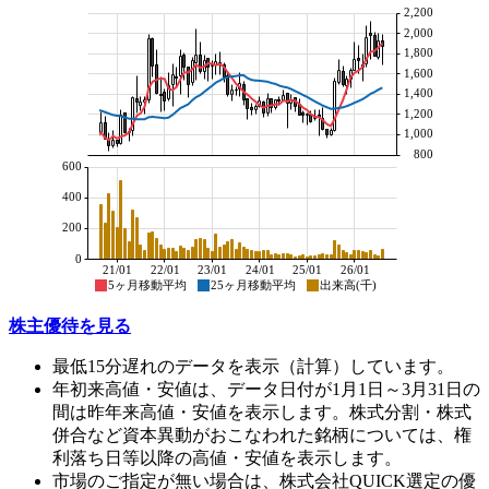
2,200
2,000
1,800
1,600
1,400
1,200
1,000
800
600
400
200
0
21/01
22/01
23/01
24/01
25/01
26/01
5ヶ月移動平均
25ヶ月移動平均
出来高(千)
株主優待を見る
最低15分遅れのデータを表示（計算）しています。
年初来高値・安値は、データ日付が1月1日～3月31日の
間は昨年来高値・安値を表示します。株式分割・株式
併合など資本異動がおこなわれた銘柄については、権
利落ち日等以降の高値・安値を表示します。
市場のご指定が無い場合は、株式会社QUICK選定の優