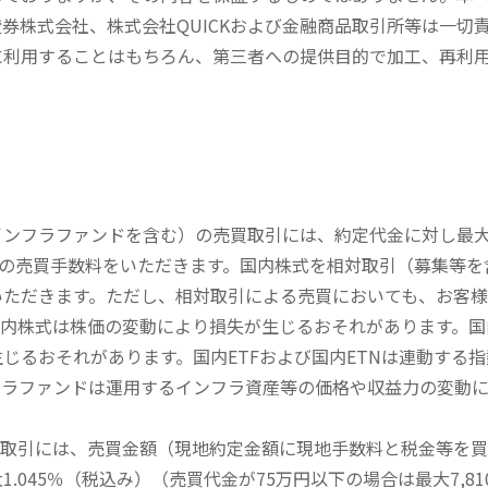
券株式会社、株式会社QUICKおよび金融商品取引所等は一切
に利用することはもちろん、第三者への提供目的で加工、再利
内インフラファンドを含む）の売買取引には、約定代金に対し最大1
））の売買手数料をいただきます。国内株式を相対取引（募集等
いただきます。ただし、相対取引による売買においても、お客
内株式は株価の変動により損失が生じるおそれがあります。国内
じるおそれがあります。国内ETFおよび国内ETNは連動する
フラファンドは運用するインフラ資産等の価格や収益力の変動
買取引には、売買金額（現地約定金額に現地手数料と税金等を
045％（税込み）（売買代金が75万円以下の場合は最大7,81