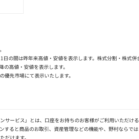
。
31日の間は昨年来高値・安値を表示します。株式分割・株式併
降の高値・安値を表示します。
100
4
定の優先市場にて表示いたします。
3
2
50
1
0
0
21/01
25/04
25/06
22/01
25/08
23/01
25/10
25/12
24/01
26/02
25/01
26/04
5ヶ月移動平均
13週移動平均
25ヶ月移動平均
26週移動平均
出来高(千)
出来高
ンサービス」とは、口座をお持ちのお客様がご利用いただける
ンすると商品のお取引、資産管理などの機能や、野村ならでは
ただけます。