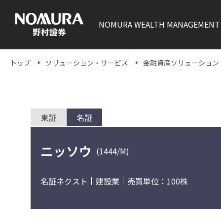
こ
の
ペ
NOMURA
WEALTH MANAGEMENT
ー
ジ
の
本
文
トップ
ソリューション・サービス
金融資産ソリューション
へ
東証
名証
ニッソウ
(1444/M)
名証ネクスト
建設業
売買単位：100株