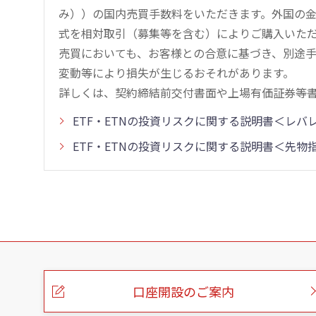
み））の国内売買手数料をいただきます。外国の
式を相対取引（募集等を含む）によりご購入いた
売買においても、お客様との合意に基づき、別途
変動等により損失が生じるおそれがあります。
詳しくは、契約締結前交付書面や上場有価証券等
ETF・ETNの投資リスクに関する説明書＜レ
ETF・ETNの投資リスクに関する説明書＜先
こ
の
ペ
ー
口座開設のご案内
ジ
の
本