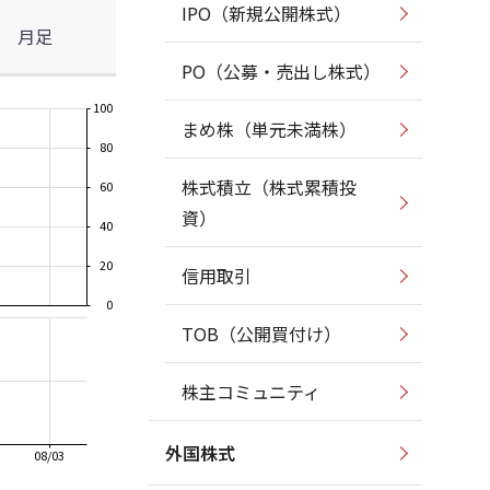
IPO（新規公開株式）
月足
PO（公募・売出し株式）
100
まめ株（単元未満株）
80
株式積立（株式累積投
60
資）
40
20
信用取引
0
TOB（公開買付け）
株主コミュニティ
外国株式
08/03