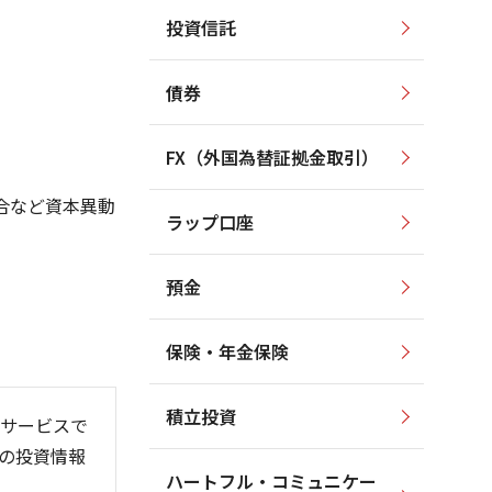
投資信託
4,000
100
3,500
80
債券
3,000
60
2,500
40
FX（外国為替証拠金取引）
2,000
20
1,500
合など資本異動
ラップ口座
1,000
0
預金
保険・年金保険
26/06
26/01
26/08
積立投資
サービスで
の投資情報
ハートフル・コミュニケー