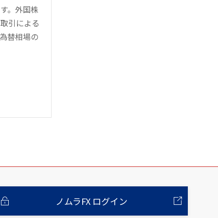
す。外国株
対取引による
為替相場の
ノムラFX ログイン