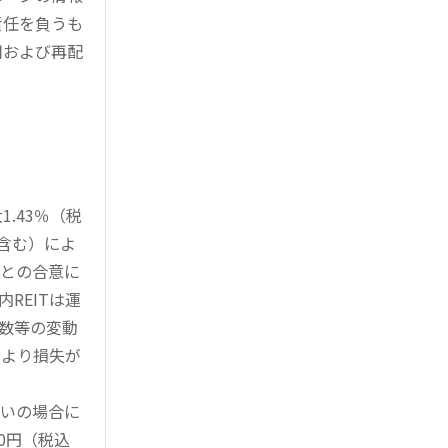
責任を負うも
用および再配
.43％（税
を含む）によ
様との合意に
REITは運
指数等の変動
により損失が
買いの場合に
0円（税込