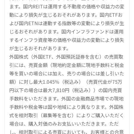
ます。国内REITは運用する不動産の価格や収益力の変
動により損失が生じるおそれがあります。国内ETFお
よび国内ETNは連動する指数等の変動により損失が生
じるおそれがあります。国内インフラファンドは運用
するインフラ資産等の価格や収益力の変動により損失
が生じるおそれがあります。
外国株式（外国ETF、外国預託証券を含む）の売買取
引には、売買金額（現地約定金額に現地手数料と税金
等を買いの場合には加え、売りの場合には差し引いた
額）に対し最大1.045％（税込み）（売買代金が75万
円以下の場合は最大7,810円（税込み））の国内売買
手数料をいただきます。外国の金融商品市場での現地
手数料や税金等は国や地域により異なります。外国株
式を相対取引（募集等を含む）によりご購入いただく
場合は、購入対価のみお支払いいただきます。ただ
し、相対取引による売買においても、お客様との合意