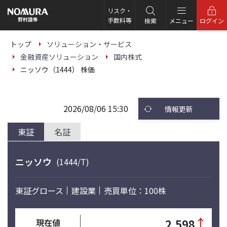
こ
の
リスク・
ペ
手数料等
検索
メニュー
ログイン
ー
ジ
の
トップ
ソリューション・サービス
本
金融資産ソリューション
国内株式
文
へ
ニッソウ（1444） 株価
2026/08/06 15:30
情報更新
東証
名証
ニッソウ
(1444/T)
東証グロース
建設業
売買単位：100株
↑
2,598
現在値