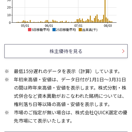
20
10
0
05/01
06/01
07/01
08/03
5日移動平均
25日移動平均
出来高(千)
3,200
3,500
3,000
3,000
株主優待を見る
2,800
2,500
2,600
2,000
最低15分遅れのデータを表示（計算）しています。
2,400
1,500
年初来高値・安値は、データ日付が1月1日～3月31日
2,200
2,000
1,000
の間は昨年来高値・安値を表示します。株式分割・株
20
20
式併合など資本異動がおこなわれた銘柄については、
15
15
権利落ち日等以降の高値・安値を表示します。
10
10
市場のご指定が無い場合は、株式会社QUICK選定の優
5
5
先市場にて表示いたします。
0
0
25/04
25/06
25/08
25/10
23/01
25/12
24/01
26/02
25/01
26/04
26/06
26/01
26/08
5ヶ月移動平均
13週移動平均
25ヶ月移動平均
26週移動平均
出来高(千)
出来高(千)