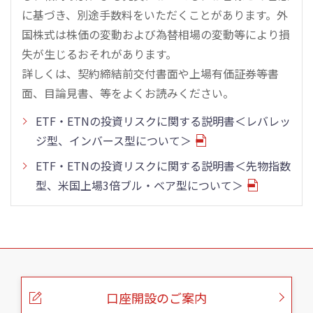
に基づき、別途手数料をいただくことがあります。外
国株式は株価の変動および為替相場の変動等により損
失が生じるおそれがあります。
詳しくは、契約締結前交付書面や上場有価証券等書
面、目論見書、等をよくお読みください。
ETF・ETNの投資リスクに関する説明書＜レバレッ
ジ型、インバース型について＞
ETF・ETNの投資リスクに関する説明書＜先物指数
型、米国上場3倍ブル・ベア型について＞
こ
の
ペ
ー
口座開設のご案内
ジ
の