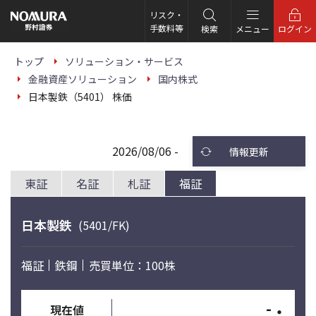
こ
の
リスク・
ペ
手数料等
検索
メニュー
ログイン
ー
ジ
の
トップ
ソリューション・サービス
本
金融資産ソリューション
国内株式
文
へ
日本製鉄（5401） 株価
2026/08/06 -
情報更新
東証
名証
札証
福証
日本製鉄
(5401/FK)
福証
鉄鋼
売買単位：100株
-
・
現在値