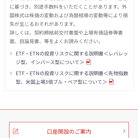
に基づき、別途手数料をいただくことがあります。外
国株式は株価の変動および為替相場の変動等により損
失が生じるおそれがあります。
詳しくは、契約締結前交付書面や上場有価証券等書
面、目論見書、等をよくお読みください。
ETF・ETNの投資リスクに関する説明書＜レバレッ
ジ型、インバース型について＞
ETF・ETNの投資リスクに関する説明書＜先物指数
型、米国上場3倍ブル・ベア型について＞
こ
の
ペ
ー
口座開設のご案内
ジ
の