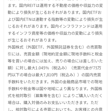
ます。国内REITは運用する不動産の価格や収益力の変
動により損失が生じるおそれがあります。国内ETFお
よび国内ETNは連動する指数等の変動により損失が生
じるおそれがあります。国内インフラファンドは運用
するインフラ資産等の価格や収益力の変動により損失
が生じるおそれがあります。
外国株式（外国ETF、外国預託証券を含む）の売買取
引には、売買金額（現地約定金額に現地手数料と税金
等を買いの場合には加え、売りの場合には差し引いた
額）に対し最大1.045％（税込み）（売買代金が75万
円以下の場合は最大7,810円（税込み））の国内売買
手数料をいただきます。外国の金融商品市場での現地
手数料や税金等は国や地域により異なります。外国株
式を相対取引（募集等を含む）によりご購入いただく
場合は、購入対価のみお支払いいただきます。ただ
し、相対取引による売買においても、お客様との合意