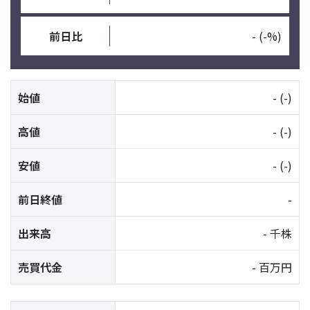
前日比
-
(-%)
始値
-
(-)
高値
-
(-)
安値
-
(-)
前日終値
-
出来高
- 千株
売買代金
- 百万円