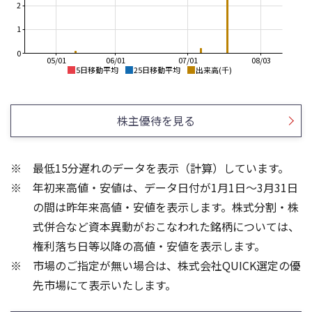
2
1
0
05/01
06/01
07/01
08/03
5日移動平均
25日移動平均
出来高(千)
620
700
610
600
株主優待を見る
600
500
590
400
最低15分遅れのデータを表示（計算）しています。
580
300
年初来高値・安値は、データ日付が1月1日～3月31日
570
560
200
の間は昨年来高値・安値を表示します。株式分割・株
15
4
式併合など資本異動がおこなわれた銘柄については、
3
10
権利落ち日等以降の高値・安値を表示します。
2
5
市場のご指定が無い場合は、株式会社QUICK選定の優
1
先市場にて表示いたします。
0
0
25/04
21/01
25/06
22/01
25/08
23/01
25/10
25/12
24/01
26/02
25/01
26/04
26/06
26/01
26/08
5ヶ月移動平均
13週移動平均
25ヶ月移動平均
26週移動平均
出来高(千)
出来高(千)