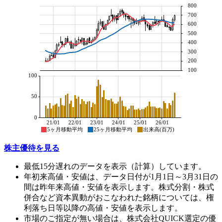
800
700
600
500
400
300
200
100
100
50
0
21/01
22/01
23/01
24/01
25/01
26/01
5ヶ月移動平均
25ヶ月移動平均
出来高(百万)
株主優待を見る
最低15分遅れのデータを表示（計算）しています。
年初来高値・安値は、データ日付が1月1日～3月31日の
間は昨年来高値・安値を表示します。株式分割・株式
併合など資本異動がおこなわれた銘柄については、権
利落ち日等以降の高値・安値を表示します。
市場のご指定が無い場合は、株式会社QUICK選定の優