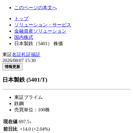
このページの本文へ
トップ
ソリューション・サービス
金融資産ソリューション
国内株式
日本製鉄（5401） 株価
東証
名証
札証
福証
2026/08/07 15:30
情報更新
日本製鉄
(5401/T)
東証プライム
鉄鋼
売買単位：100株
現在値
697.5
↓
前日比
+14.0
(+2.04%)