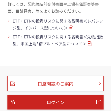
詳しくは、契約締結前交付書面や上場有価証券等書
面、目論見書、等をよくお読みください。
ETF・ETNの投資リスクに関する説明書＜レバレッ
ジ型、インバース型について＞
ETF・ETNの投資リスクに関する説明書＜先物指数
型、米国上場3倍ブル・ベア型について＞
こ
の
ペ
ー
口座開設のご案内
ジ
の
本
文
へ
ログイン