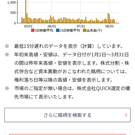
1,000
500
0
05/01
06/01
07/01
08/03
5日移動平均
25日移動平均
出来高(千)
4,000
4,000
最低15分遅れのデータを表示（計算）しています。
3,500
3,500
3,000
年初来高値・安値は、データ日付が1月1日～3月31日
3,000
2,500
の間は昨年来高値・安値を表示します。株式分割・株
2,500
2,000
式併合など資本異動がおこなわれた銘柄については、
1,500
2,000
1,000
権利落ち日等以降の高値・安値を表示します。
1,500
500
市場のご指定が無い場合は、株式会社QUICK選定の優
1,000
0
1,500
800
先市場にて表示いたします。
600
1,000
400
500
さらに銘柄を検索する
200
0
0
25/04
21/01
25/06
22/01
25/08
23/01
25/10
25/12
24/01
26/02
25/01
26/04
26/06
26/01
26/08
5ヶ月移動平均
13週移動平均
25ヶ月移動平均
26週移動平均
出来高(千)
出来高(千)