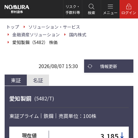
こ
の
リスク・
ペ
手数料等
検索
メニュー
ログイン
ー
ジ
の
トップ
ソリューション・サービス
本
金融資産ソリューション
国内株式
文
へ
愛知製鋼（5482） 株価
2026/08/07 15:30
情報更新
東証
名証
愛知製鋼
(5482/T)
東証プライム
鉄鋼
売買単位：100株
↓
3,185
現在値